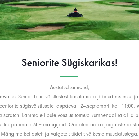
Seniorite Sügiskarikas!
Austatud seniorid,
evatest Senior Touri võistlustest kasutamata jäänud resursse j
eeniorite sügisvõistlusele laupäeval, 24.septembril kell 11:00.
scratch. Lähimale lipule võistlus toimub kümnendal rajal ja pi
e ka parimaid 60+ mängijaid. Oodatud on ka järgmiste aastat
Mängime kollastelt ja valgetelt tiidellt väikeste muudatustega.