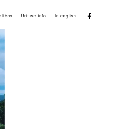
olfbox
Ürituse info
In english