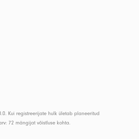
 Kui registreerijate hulk ületab planeeritud
v: 72 mängijat võistluse kohta.