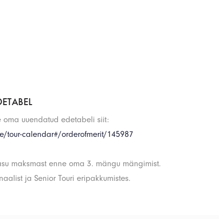
DETABEL
 oma uuendatud edetabeli siit:
ee/
tour-calendar#/orderofmerit/
145987
tasu maksmast enne oma 3. mängu mängimist.
inaalist ja Senior Touri eripakkumistes.