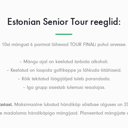
Estonian Senior Tour reeglid:
10st mängust 6 parimat lähevad TOUR FINALi puhul arvesse.
– Mängu ajal on keelatud tarbida alkoholi.
– Keelatud on loopida golfikeppe ja lõhkuda tiitähiseid.
– Kõik tekitatud löögijäljed tuleb parandada.
– Iga grupp sisestab tulemusi reaalajas.
astast.
Maksimaalne lubatud händikäp võistluse alguses on 20.0.
ee madalama händikäpiga mängijaid. Planeeritud mängijate ar