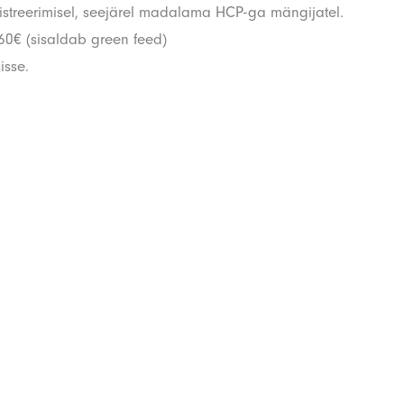
egistreerimisel, seejärel madalama HCP-ga mängijatel.
60€ (sisaldab green feed)
isse.