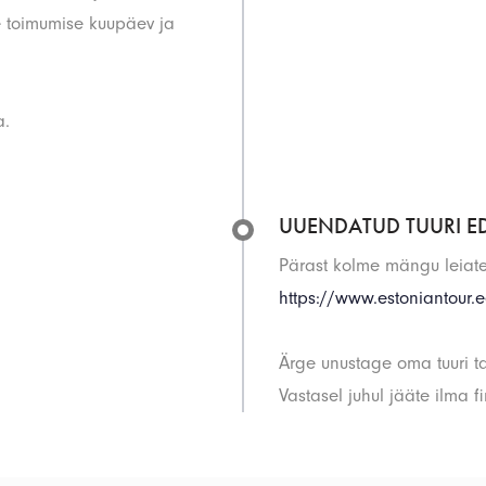
e toimumise kuupäev ja
a.
UUENDATUD TUURI E
Pärast kolme mängu leiate
https://www.estoniantour.
Ärge unustage oma tuuri 
Vastasel juhul jääte ilma f