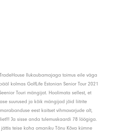
a TradeHouse Ilukaubamajaga toimus eile väga
ääl kolmas GolfLife Estonian Senior Tour 2021
 Seenior Touri mängijat. Hoolimata sellest, et
e suurused ja kõik mängijad jõid liitrite
umarabanduse eest kaitset vihmavarjude alt,
diet!!! Ja sisse anda tulemuskaardi 78 löögiga.
a jättis teise koha omaniku Tõnu Kõva kümne