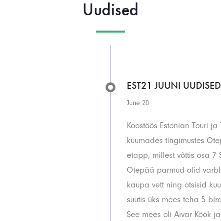
Uudised
EST21 JUUNI UUDISED
June 20
Koostöös Estonian Touri j
kuumades tingimustes Otep
etapp, millest võttis osa 7
Otepää parmud olid varblas
kaupa vett ning otsisid ku
suutis üks mees teha 5 bir
See mees oli Aivar Köök j