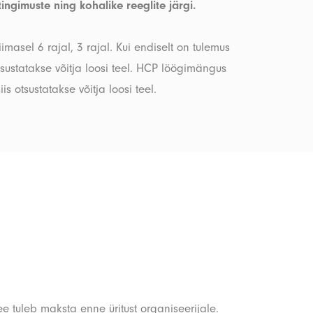
tingimuste ning kohalike reeglite järgi.
asel 6 rajal, 3 rajal. Kui endiselt on tulemus
otsustatakse võitja loosi teel. HCP löögimängus
 otsustatakse võitja loosi teel.
e tuleb maksta enne üritust organiseerijale.