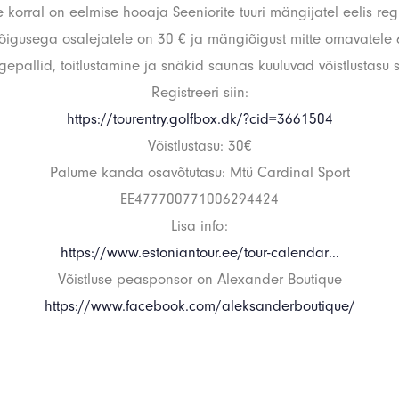
e korral on eelmise hooaja Seeniorite tuuri mängijatel eelis r
igusega osalejatele on 30 € ja mängiõigust mitte omavatele 
epallid, toitlustamine ja snäkid saunas kuuluvad võistlustasu s
Registreeri siin:
https://tourentry.golfbox.dk/?cid=3661504
Võistlustasu: 30€
Palume kanda osavõtutasu: Mtü Cardinal Sport
EE477700771006294424
Lisa info:
https://www.estoniantour.ee/tour-calendar…
Võistluse peasponsor on Alexander Boutique
https://www.facebook.com/aleksanderboutique/