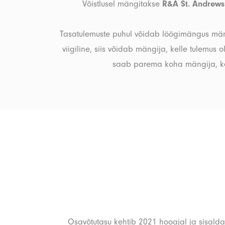
Võistlusel mängitakse
R&A St. Andrews r
Tasatulemuste puhul võidab löögimängus mängij
viigiline, siis võidab mängija, kelle tulemus 
saab parema koha mängija, kelle
Osavõtutasu kehtib 2021 hooajal ja sisaldab