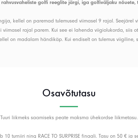
ahvusvaheliste golfi reeglite järgi, iga golfiväljaku nõuete, 
a, kellel on paremad tulemused viimasel 9 rajal. Seejärel viim
oli viimasel rajal parem. Kui see ei lahenda viigiolukorda, siis 
l on madalam händikäp. Kui endiselt on tulemus viigiline, siis
Osavõtutasu
Tuuri liikmeks saamiseks peate maksma ühekordse liikmetasu.
 10 turniiri ning RACE TO SURPRISE finaali. Tasu on 50 € ja se