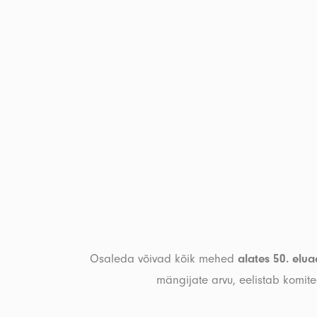
Osaleda võivad kõik mehed
alates 50. elua
mängijate arvu, eelistab komit