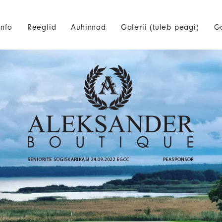
Info
Reeglid
Auhinnad
Galerii (tuleb peagi)
G