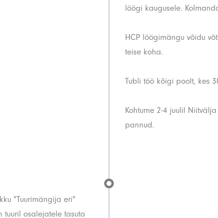
löögi kaugusele. Kolmand
HCP löögimängu võidu võtt
teise koha.
Tubli töö kõigi poolt, kes
Kohtume 2-4 juulil Niitvälj
pannud.
kku "Tuurimängija eri"
tuuril osalejatele tasuta