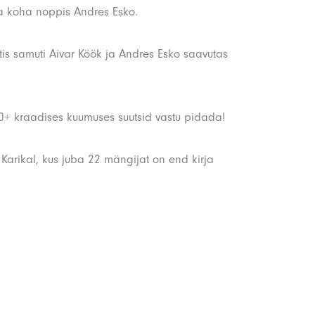
a koha noppis Andres Esko.
is samuti Aivar Köök ja Andres Esko saavutas
 30+ kraadises kuumuses suutsid vastu pidada!
a Karikal, kus juba 22 mängijat on end kirja