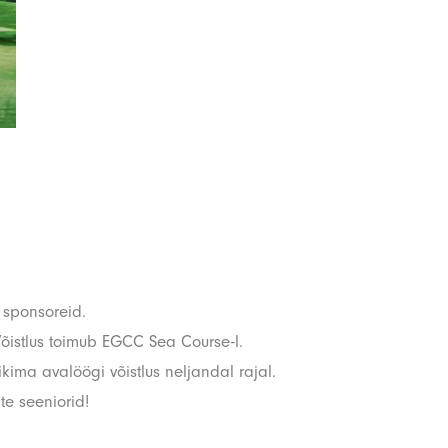
a sponsoreid.
 Võistlus toimub EGCC Sea Course-l.
kima avalöögi võistlus neljandal rajal.
e seeniorid!