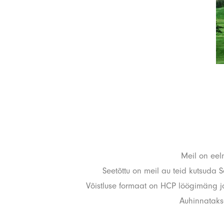
Meil on eeln
Seetõttu on meil au teid kutsuda S
Võistluse formaat on HCP löögimäng ja 
Auhinnataks