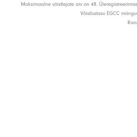
Maksimaalne võistlejate arv on 48. Üleregistreerimis
Võistlustasu EGCC mänguõ
Rang